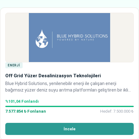
ENERJI
Off Grid Yüzer Desalinizasyon Teknolojileri
Blue Hybrid Solutions, yenilenebilir enerji ile çalışan enerji
bağımsız yüzer deniz suyu arıtma platformları geliştiren bir iklim
teknolojisi girişimidir. Deniz üzerinde kurulabilen bu sistemler,
%101,04 Fonlandı
kara altyapısına ve şebeke elektriğine ihti…
7.577.854 ₺ Fonlanan
Hedef: 7.500.000 ₺
İncele