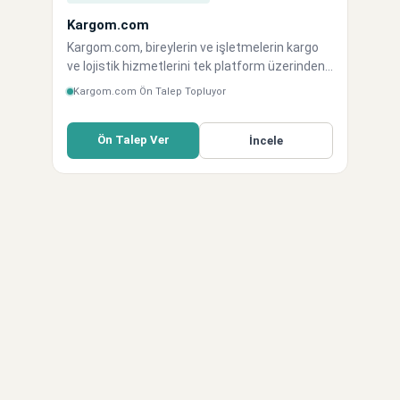
Kargom.com
Kargom.com, bireylerin ve işletmelerin kargo
ve lojistik hizmetlerini tek platform üzerinden
karşılaştırmasına, satın almasına ve
Kargom.com Ön Talep Topluyor
yönetmesine olanak sağlayan dijital lojistik
platformudur. Tıpkı Skyscanner'ın uçak bileti
Ön Talep Ver
sektöründe yarattı…
İncele