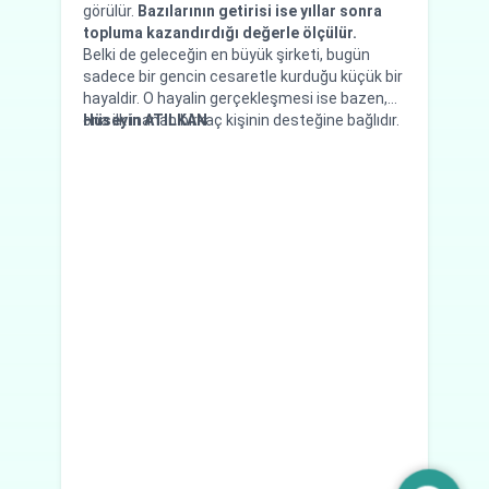
görülür.
Bazılarının getirisi ise yıllar sonra
re
topluma kazandırdığı değerle ölçülür.
Gün
Belki de geleceğin en büyük şirketi, bugün
mı
sadece bir gencin cesaretle kurduğu küçük bir
Çık
hayaldir. O hayalin gerçekleşmesi ise bazen,
me
ona ilk inanan birkaç kişinin desteğine bağlıdır.
Hüseyin ATILKAN