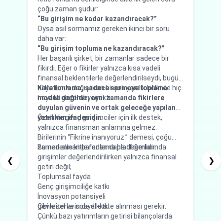
çoğu zaman şudur:
tan
“Bu girişim ne kadar kazandıracak?”
Pla
Oysa asıl sormamız gereken ikinci bir soru
yön
Yan
daha var:
oy
bu
“Bu girişim topluma ne kazandıracak?”
gib
Her başarılı şirket, bir zamanlar sadece bir
yat
Bu
fikirdi. Eğer o fikirler yalnızca kısa vadeli
ben
Des
finansal beklentilerle değerlendirilseydi, bugün
güv
hayatımızı değiştiren birçok yenilik belki de hiç
Kitle fonlama, sadece sermaye toplama
Tan
hayata geçemeyecekti.
modeli değildir; aynı zamanda fikirlere
cid
Pl
duyulan güvenin ve ortak geleceğe yapılan
so
yatırımın ifadesidir.
Özellikle genç girişimciler için ilk destek,
Pla
yalnızca finansman anlamına gelmez.
mu
Birilerinin “Fikrine inanıyoruz.” demesi, çoğu
Fon
zaman alınan paradan daha değerlidir.
Bu nedenle kitle fonlama platformlarında
tu
Hü
girişimler değerlendirilirken yalnızca finansal
Kiş
❮
❯
getiri değil;
Pro
Toplumsal fayda
mu
Genç girişimciliğe katkı
Pro
İnovasyon potansiyeli
do
Çevresel ve sosyal etki
gibi kriterlerin de dikkate alınması gerekir.
Şi
Çünkü bazı yatırımların getirisi bilançolarda
Pla