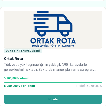
LOJISTIK TEKNOLOJILERI
Ortak Rota
Türkiye’de yük taşımacılığının yaklaşık %90’ı karayolu ile
gerçekleştirilmektedir. Sektörde manuel planlama süreçleri,
mükerrer araç dolaşımı, düşük kapasite kullanım oranları ve
%100,00 Fonlandı
yüksek yakıt maliyetleri yaygın olarak görülmekte olup, bu d…
5.250.000 ₺ Fonlanan
Hedef: 5.250.000 ₺
İncele