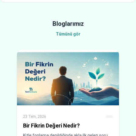
Bloglarımız
Tümünü gör
23 Tem, 2026
23 
Bir Fikrin Değeri Nedir?
Ki
Kitle fonlama denildiğinde akla ilk gelen soru
Kit