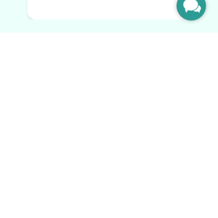
Tümünü Gör
›
Sıkça Sorulan Sorular
Yatırımcılar İçin
Girişimciler İçin